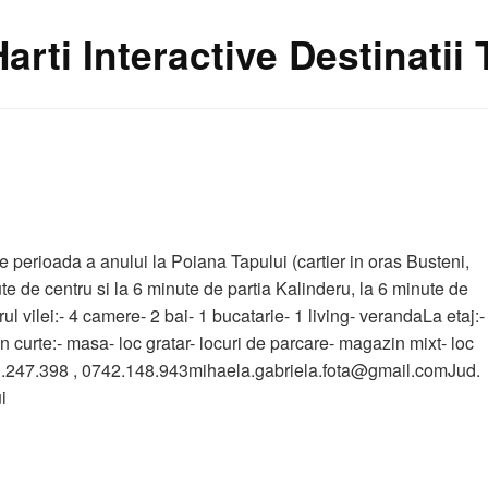
Harti Interactive Destinatii
ce perioada a anului la Poiana Tapului (cartier in oras Busteni,
nute de centru si la 6 minute de partia Kalinderu, la 6 minute de
rul vilei:- 4 camere- 2 bai- 1 bucatarie- 1 living- verandaLa etaj:-
In curte:- masa- loc gratar- locuri de parcare- magazin mixt- loc
723.247.398 , 0742.148.943mihaela.gabriela.fota@gmail.comJud.
i