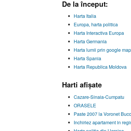
De la început:
Harta Italia
Europa, harta politica
Harta Interactiva Europa
Harta Germania
Harta lumii prin google ma
Harta Spania
Harta Republica Moldova
Harti afişate
Cazare-Sinaia-Cumpatu
ORASELE
Paste 2007 la Voronet Buc
Inchiriez apartament in regi
Harta politia din Ucraina