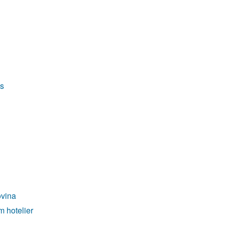
ps
ovina
m hotelier