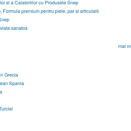
r si a Calatoriilor cu Produsele Snep
ormula premium pentru piele, par si articulaiii
 Snep
 viata sanatos
mai m
din Grecia
anean Spania
ps
Turciei