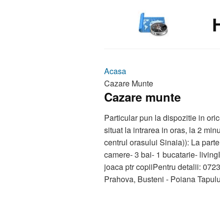
Acasa
Cazare Munte
Cazare munte
Particular pun la dispozitie in ori
situat la intrarea in oras, la 2 mi
centrul orasului Sinaia)): La parte
camere- 3 bai- 1 bucatarie- living
joaca ptr copiiPentru detalii: 0
Prahova, Busteni - Poiana Tapulu