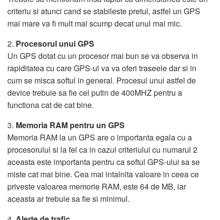
criteriu si atunci cand se stabileste pretul, astfel un GPS
mai mare va fi mult mai scump decat unul mai mic.
2.
Procesorul unui GPS
Un GPS dotat cu un procesor mai bun se va observa in
rapiditatea cu care GPS-ul va va oferi traseele dar si in
cum se misca softul in general. Procesul unui astfel de
device trebuie sa fie cel putin de 400MHZ pentru a
functiona cat de cat bine.
3.
Memoria RAM pentru un GPS
Memoria RAM la un GPS are o importanta egala cu a
procesorului si la fel ca in cazul criteriului cu numarul 2
aceasta este importanta pentru ca softul GPS-ului sa se
miste cat mai bine. Cea mai intalnita valoare in ceea ce
priveste valoarea memorie RAM, este 64 de MB, iar
aceasta ar trebuie sa fie si minimul.
4.
Alerte de trafic