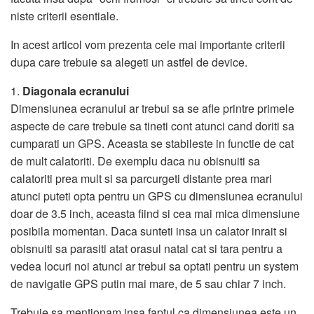
niste criterii esentiale.
In acest articol vom prezenta cele mai importante criterii
dupa care trebuie sa alegeti un astfel de device.
1.
Diagonala ecranului
Dimensiunea ecranului ar trebui sa se afle printre primele
aspecte de care trebuie sa tineti cont atunci cand doriti sa
cumparati un GPS. Aceasta se stabileste in functie de cat
de mult calatoriti. De exemplu daca nu obisnuiti sa
calatoriti prea mult si sa parcurgeti distante prea mari
atunci puteti opta pentru un GPS cu dimensiunea ecranului
doar de 3.5 inch, aceasta fiind si cea mai mica dimensiune
posibila momentan. Daca sunteti insa un calator inrait si
obisnuiti sa parasiti atat orasul natal cat si tara pentru a
vedea locuri noi atunci ar trebui sa optati pentru un system
de navigatie GPS putin mai mare, de 5 sau chiar 7 inch.
Trebuie sa mentionam insa faptul ca dimensiunea este un