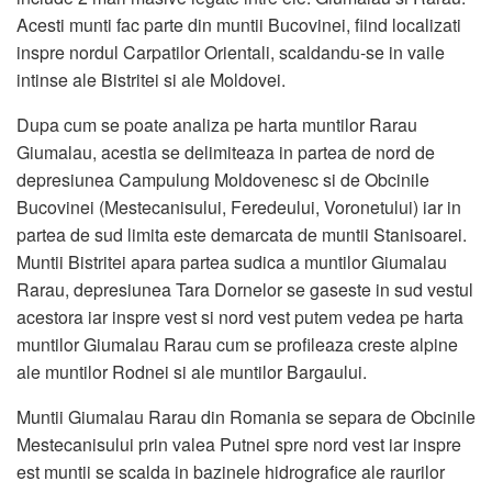
Acesti munti fac parte din muntii Bucovinei, fiind localizati
inspre nordul Carpatilor Orientali, scaldandu-se in vaile
intinse ale Bistritei si ale Moldovei.
Dupa cum se poate analiza pe harta muntilor Rarau
Giumalau, acestia se delimiteaza in partea de nord de
depresiunea Campulung Moldovenesc si de Obcinile
Bucovinei (Mestecanisului, Feredeului, Voronetului) iar in
partea de sud limita este demarcata de muntii Stanisoarei.
Muntii Bistritei apara partea sudica a muntilor Giumalau
Rarau, depresiunea Tara Dornelor se gaseste in sud vestul
acestora iar inspre vest si nord vest putem vedea pe harta
muntilor Giumalau Rarau cum se profileaza creste alpine
ale muntilor Rodnei si ale muntilor Bargaului.
Muntii Giumalau Rarau din Romania se separa de Obcinile
Mestecanisului prin valea Putnei spre nord vest iar inspre
est muntii se scalda in bazinele hidrografice ale raurilor