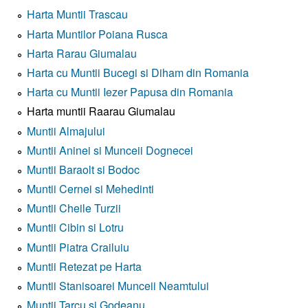
Harta Muntii Trascau
Harta Muntilor Poiana Rusca
Harta Rarau Giumalau
Harta cu Muntii Bucegi si Diham din Romania
Harta cu Muntii Iezer Papusa din Romania
Harta muntii Raarau Giumalau
Muntii Almajului
Muntii Aninei si Munceii Dognecei
Muntii Baraolt si Bodoc
Muntii Cernei si Mehedinti
Muntii Cheile Turzii
Muntii Cibin si Lotru
Muntii Piatra Crailuiu
Muntii Retezat pe Harta
Muntii Stanisoarei Munceii Neamtului
Muntii Tarcu si Godeanu