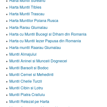
Harta Muntii Sureanu
Harta Muntii Tibles
Harta Muntii Trascau
Harta Muntilor Poiana Rusca
Harta Rarau Giumalau
Harta cu Muntii Bucegi si Diham din Romania
Harta cu Muntii Iezer Papusa din Romania
Harta muntii Raarau Giumalau
Muntii Almajului
Muntii Aninei si Munceii Dognecei
Muntii Baraolt si Bodoc
Muntii Cernei si Mehedinti
Muntii Cheile Turzii
Muntii Cibin si Lotru
Muntii Piatra Crailuiu
Muntii Retezat pe Harta