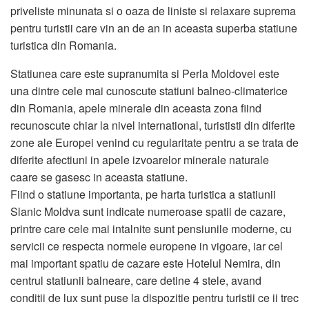
priveliste minunata si o oaza de liniste si relaxare suprema
pentru turistii care vin an de an in aceasta superba statiune
turistica din Romania.
Statiunea care este supranumita si Perla Moldovei este
una dintre cele mai cunoscute statiuni balneo-climaterice
din Romania, apele minerale din aceasta zona fiind
recunoscute chiar la nivel international, turististi din diferite
zone ale Europei venind cu regularitate pentru a se trata de
diferite afectiuni in apele izvoarelor minerale naturale
caare se gasesc in aceasta statiune.
Fiind o statiune importanta, pe harta turistica a statiunii
Slanic Moldva sunt indicate numeroase spatii de cazare,
printre care cele mai intalnite sunt pensiunile moderne, cu
servicii ce respecta normele europene in vigoare, iar cel
mai important spatiu de cazare este Hotelul Nemira, din
centrul statiunii balneare, care detine 4 stele, avand
conditii de lux sunt puse la dispozitie pentru turistii ce ii trec