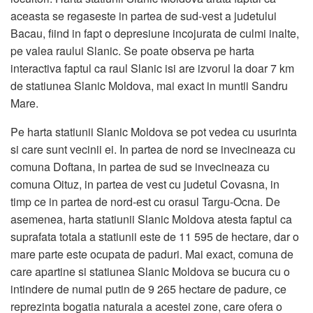
aceasta se regaseste in partea de sud-vest a judetului
Bacau, fiind in fapt o depresiune incojurata de culmi inalte,
pe valea raului Slanic. Se poate observa pe harta
interactiva faptul ca raul Slanic isi are izvorul la doar 7 km
de statiunea Slanic Moldova, mai exact in muntii Sandru
Mare.
Pe harta statiunii Slanic Moldova se pot vedea cu usurinta
si care sunt vecinii ei. In partea de nord se invecineaza cu
comuna Doftana, in partea de sud se invecineaza cu
comuna Oituz, in partea de vest cu judetul Covasna, in
timp ce in partea de nord-est cu orasul Targu-Ocna. De
asemenea, harta statiunii Slanic Moldova atesta faptul ca
suprafata totala a statiunii este de 11 595 de hectare, dar o
mare parte este ocupata de paduri. Mai exact, comuna de
care apartine si statiunea Slanic Moldova se bucura cu o
intindere de numai putin de 9 265 hectare de padure, ce
reprezinta bogatia naturala a acestei zone, care ofera o