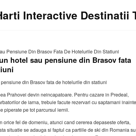
Harti Interactive Destinatii
au Pensiune Din Brasov Fata De Hotelurile Din Statiuni
a un hotel sau pensiune din Brasov fata
tiuni
 pensiune din Brasov fata de hotelurile din statiuni
alea Prahovei devin neincapatoare. Pentru cazare in Predeal,
batorilor de iarna, trebuie facute rezervari cu saptamani inainte
e piperate pe tot parcursul iernii.
in orice fel de domeniu, atunci cand cererea depaseste oferta,
sta situatie se adauga si faptul ca partiile de ski din Romania su