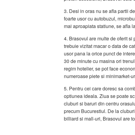
3. Desi in oras nu se afla partii d
foarte usor cu autobuzul, microbuz
mai aproapiata statiune, se afla 
4. Brasovul are multe de oferit si
trebuie vizitat macar o data de cat
usor pana la orice punct de intere
30 de minute cu masina ori trenu
regim hotelier, se pot face econ
numeroase piete si minimarket-uri 
5. Pentru cei care doresc sa comb
optiunea ideala. Ziua se poate sc
cluburi si baruri din centru oras
precum Bucurestiul. De la clubur
billiard si mall-uri, Brasovul are t