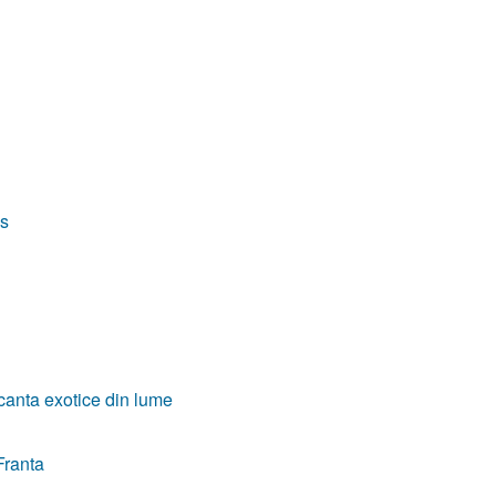
ps
acanta exotice din lume
Franta