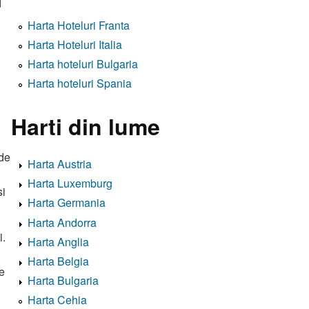
d
Harta Hoteluri Franta
Harta Hoteluri Italia
Harta hoteluri Bulgaria
Harta hoteluri Spania
Harti din lume
 de
Harta Austria
Harta Luxemburg
si
Harta Germania
Harta Andorra
i.
Harta Anglia
Harta Belgia
le
Harta Bulgaria
Harta Cehia