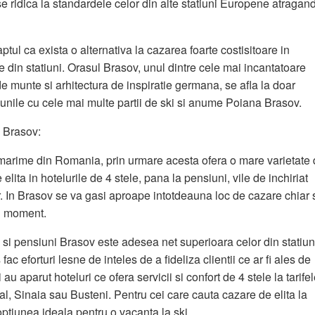
e ridica la standardele celor din alte statiuni Europene atragan
aptul ca exista o alternativa la cazarea foarte costisitoare in
 din statiuni. Orasul Brasov, unul dintre cele mai incantatoare
de munte si arhitectura de inspiratie germana, se afla la doar
tiunile cu cele mai multe partii de ski si anume Poiana Brasov.
n Brasov:
 marime din Romania, prin urmare acesta ofera o mare varietate
elita in hotelurile de 4 stele, pana la pensiuni, vile de inchiriat
. In Brasov se va gasi aproape intotdeauna loc de cazare chiar 
ul moment.
ri si pensiuni Brasov este adesea net superioara celor din statiun
fac eforturi lesne de inteles de a fideliza clientii ce ar fi ales de
i au aparut hoteluri ce ofera servicii si confort de 4 stele la tarife
al, Sinaia sau Busteni. Pentru cei care cauta cazare de elita la
optiunea ideala pentru o vacanta la ski.