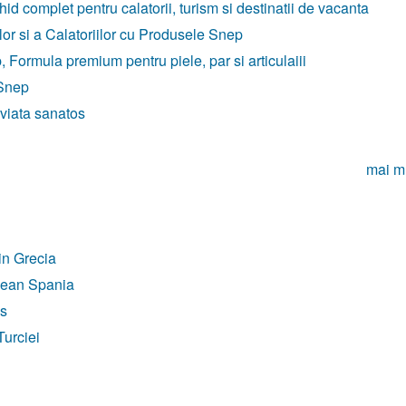
id complet pentru calatorii, turism si destinatii de vacanta
r si a Calatoriilor cu Produsele Snep
ormula premium pentru piele, par si articulaiii
 Snep
 viata sanatos
mai m
din Grecia
anean Spania
ps
Turciei