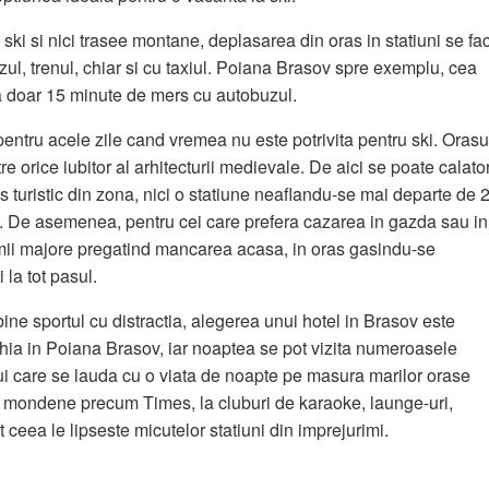
e ski si nici trasee montane, deplasarea din oras in statiuni se fa
ul, trenul, chiar si cu taxiul. Poiana Brasov spre exemplu, cea
la doar 15 minute de mers cu autobuzul.
 pentru acele zile cand vremea nu este potrivita pentru ski. Orasu
re orice iubitor al arhitecturii medievale. De aici se poate calator
s turistic din zona, nici o statiune neaflandu-se mai departe de 
l. De asemenea, pentru cei care prefera cazarea in gazda sau in
omii majore pregatind mancarea acasa, in oras gasindu-se
la tot pasul.
ine sportul cu distractia, alegerea unui hotel in Brasov este
hia in Poiana Brasov, iar noaptea se pot vizita numeroasele
ului care se lauda cu o viata de noapte pe masura marilor orase
i mondene precum Times, la cluburi de karaoke, launge-uri,
ot ceea le lipseste micutelor statiuni din imprejurimi.