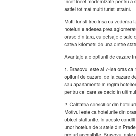
incet incet modernizate pentru a s
astfel tot mai multi turisti straini.
Multi turisti trec insa cu vederea f
hotelurile adesea prea aglomerate
orase din tara, cu peisajele sale 
cativa kilometri de una dintre sta
Avantaje ale optiunii de cazare i
1. Brasovul este al 7-lea oras ca
optiuni de cazare, de la cazare de 
sau apartamente in regim hotelier
pentru cei care se decid in ultim
2. Calitatea serviciilor din hotelu
Motivul este ca hotelurile din oras 
obicei statiunile. In aceste conditi
unor hoteluri de 3 stele din Prede
preturi accesibile, Brasovul este 