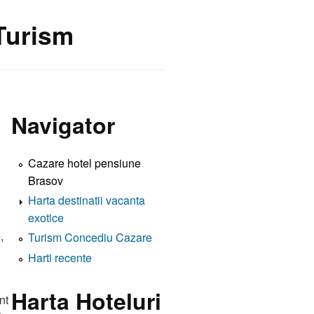
 Turism
Navigator
Cazare hotel pensiune
Brasov
Harta destinatii vacanta
exotice
,
Turism Concediu Cazare
Harti recente
Harta Hoteluri
nt