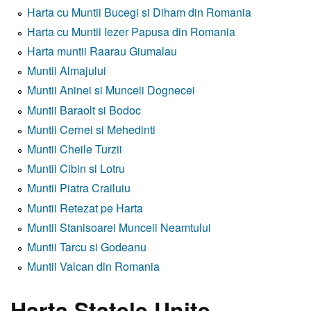
Harta cu Muntii Bucegi si Diham din Romania
Harta cu Muntii Iezer Papusa din Romania
Harta muntii Raarau Giumalau
Muntii Almajului
Muntii Aninei si Munceii Dognecei
Muntii Baraolt si Bodoc
Muntii Cernei si Mehedinti
Muntii Cheile Turzii
Muntii Cibin si Lotru
Muntii Piatra Crailuiu
Muntii Retezat pe Harta
Muntii Stanisoarei Munceii Neamtului
Muntii Tarcu si Godeanu
Muntii Valcan din Romania
Harta Statele Unite