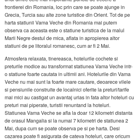
frontierei din Romania, loc prin care se poate ajunge in
Grecia, Turcia sau alte zone turistice din Orient. Tot de pe
harta statiunii Vama Veche din Romania mai putem
observa ca aceasta este o statiune turistica de la malul
Marii Negre destul de mica, aflata in apropierea altor
statiuni de pe litoralul romanesc, cum ar fi 2 Mai.
Atmosfera relaxata, tinereasca, hotelurile cochete si
preturile modice au transformat statiunea Vama Veche intr-
o statiune foarte cautata in ultimii ani. Hotelurile din Vama
Veche nu mai sunt la foarte mare cautare, deoarece vilele
si pensiunile construite de localnici oferite la preturi/tarife
mai mici au castigat un avantaj urias in fata altor hoteluri cu
preturi mai piperate, turistii renuntand la hoteluri.
Statiunea Vama Veche se afla la doar 12 kilometri distanta
de orasul Mangalia si la numai 7 kilometri de statiunea 2
Mai, dupa cum se poate observa pe si pe harta. Desi
cazarea poate fi asigurata de cateva hoteluri, care oricum