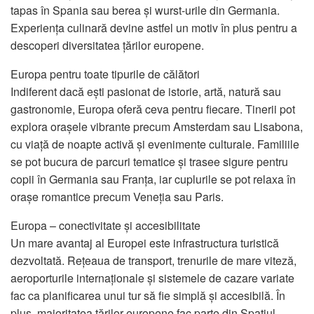
tapas în Spania sau berea și wurst-urile din Germania.
Experiența culinară devine astfel un motiv în plus pentru a
descoperi diversitatea țărilor europene.
Europa pentru toate tipurile de călători
Indiferent dacă ești pasionat de istorie, artă, natură sau
gastronomie, Europa oferă ceva pentru fiecare. Tinerii pot
explora orașele vibrante precum Amsterdam sau Lisabona,
cu viață de noapte activă și evenimente culturale. Familiile
se pot bucura de parcuri tematice și trasee sigure pentru
copii în Germania sau Franța, iar cuplurile se pot relaxa în
orașe romantice precum Veneția sau Paris.
Europa – conectivitate și accesibilitate
Un mare avantaj al Europei este infrastructura turistică
dezvoltată. Rețeaua de transport, trenurile de mare viteză,
aeroporturile internaționale și sistemele de cazare variate
fac ca planificarea unui tur să fie simplă și accesibilă. În
plus, majoritatea țărilor europene fac parte din Spațiul