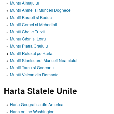
Muntii Almajului
Muntii Aninei si Munceii Dognecei
Muntii Baraolt si Bodoc
Muntii Cernei si Mehedinti
Muntii Cheile Turzii
Muntii Cibin si Lotru
Muntii Piatra Crailuiu
Muntii Retezat pe Harta
Muntii Stanisoarei Munceii Neamtului
Muntii Tarcu si Godeanu
Muntii Valcan din Romania
Harta Statele Unite
Harta Geografica din America
Harta online Washington