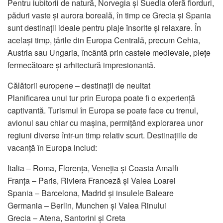
Pentru iubitorii de natură, Norvegia și Suedia oferă fiorduri,
păduri vaste și aurora boreală, în timp ce Grecia și Spania
sunt destinații ideale pentru plaje însorite și relaxare. În
același timp, țările din Europa Centrală, precum Cehia,
Austria sau Ungaria, încântă prin castele medievale, piețe
fermecătoare și arhitectură impresionantă.
Călătorii europene – destinații de neuitat
Planificarea unui tur prin Europa poate fi o experiență
captivantă. Turismul în Europa se poate face cu trenul,
avionul sau chiar cu mașina, permițând explorarea unor
regiuni diverse într-un timp relativ scurt. Destinațiile de
vacanță în Europa includ:
Italia – Roma, Florența, Veneția și Coasta Amalfi
Franța – Paris, Riviera Franceză și Valea Loarei
Spania – Barcelona, Madrid și insulele Baleare
Germania – Berlin, Munchen și Valea Rinului
Grecia – Atena, Santorini și Creta