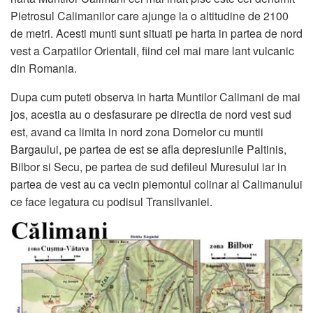
Pietrosul Calimanilor care ajunge la o altitudine de 2100
de metri. Acesti munti sunt situati pe harta in partea de nord
vest a Carpatilor Orientali, fiind cel mai mare lant vulcanic
din Romania.
Dupa cum puteti observa in harta Muntilor Calimani de mai
jos, acestia au o desfasurare pe directia de nord vest sud
est, avand ca limita in nord zona Dornelor cu muntii
Bargaului, pe partea de est se afla depresiunile Paltinis,
Bilbor si Secu, pe partea de sud defileul Muresului iar in
partea de vest au ca vecin piemontul colinar al Calimanului
ce face legatura cu podisul Transilvaniei.