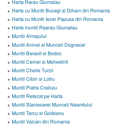
Harta Rarau Giumalau
Harta cu Muntii Bucegi si Diham din Romania
Harta cu Muntii Iezer Papusa din Romania
Harta muntii Raarau Giumalau
Muntii Almajului
Muntii Aninei si Munceii Dognecei
Muntii Baraolt si Bodoc
Muntii Cernei si Mehedinti
Muntii Cheile Turzii
Muntii Cibin si Lotru
Muntii Piatra Crailuiu
Muntii Retezat pe Harta
Muntii Stanisoarei Munceii Neamtului
Muntii Tarcu si Godeanu
Muntii Valcan din Romania