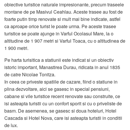
obiective turistice naturale impresionante, precum traseele
montane de pe Masivul Ceahlau. Aceste trasee au fost de
foarte putin timp renovate si mult mai bine indicate, astfel
ca aproape orice turist le poate urma. Pe aceste trasee
turistice se poate ajunge in Varful Ocolasul Mare, la o
altitudine de 1 907 metri si Varful Toaca, cu o altitudinea de
1 900 metri.
Pe harta turisitica a statiunii este indicat si un obiectiv
istoric important, Manastirea Durau, ridicata in anul 1835
de catre Nicolae Tonitza.
In ceea ce priveste spatiile de cazare, fiind o statiune in
plina dezvoltare, aici se gasesc in special pensiuni,
cabane si vile turistice recent renovate sau construite, ce
isi asteapta turistii cu un confort sporit si cu o priveliste de
basm. De asemenea, se gasesc si doua hoteluri, Hotel
Cascada si Hotel Nova, care isi asteapta turistii in conditii
de lux.