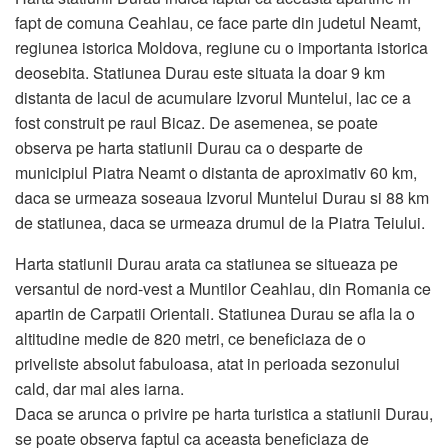
fapt de comuna Ceahlau, ce face parte din judetul Neamt,
regiunea istorica Moldova, regiune cu o importanta istorica
deosebita. Statiunea Durau este situata la doar 9 km
distanta de lacul de acumulare Izvorul Muntelui, lac ce a
fost construit pe raul Bicaz. De asemenea, se poate
observa pe harta statiunii Durau ca o desparte de
municipiul Piatra Neamt o distanta de aproximativ 60 km,
daca se urmeaza soseaua Izvorul Muntelui Durau si 88 km
de statiunea, daca se urmeaza drumul de la Piatra Teiului.
Harta statiunii Durau arata ca statiunea se situeaza pe
versantul de nord-vest a Muntilor Ceahlau, din Romania ce
apartin de Carpatii Orientali. Statiunea Durau se afla la o
altitudine medie de 820 metri, ce beneficiaza de o
priveliste absolut fabuloasa, atat in perioada sezonului
cald, dar mai ales iarna.
Daca se arunca o privire pe harta turistica a statiunii Durau,
se poate observa faptul ca aceasta beneficiaza de