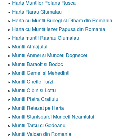
Harta Muntilor Poiana Rusca
Harta Rarau Giumalau
Harta cu Muntii Bucegi si Diham din Romania
Harta cu Muntii Iezer Papusa din Romania
Harta muntii Raarau Giumalau
Muntii Almajului
Muntii Aninei si Munceii Dognecei
Muntii Baraolt si Bodoc
Muntii Cernei si Mehedinti
Muntii Cheile Turzii
Muntii Cibin si Lotru
Muntii Piatra Crailuiu
Muntii Retezat pe Harta
Muntii Stanisoarei Munceii Neamtului
Muntii Tarcu si Godeanu
Muntii Valcan din Romania