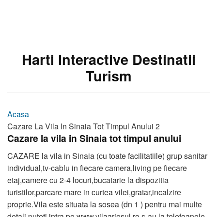
Harti Interactive Destinatii
Turism
Acasa
Cazare La Vila In Sinaia Tot Timpul Anului 2
Cazare la vila in Sinaia tot timpul anului
CAZARE la vila in Sinaia (cu toate facilitatiile) grup sanitar
individual,tv-cablu in fiecare camera,living pe fiecare
etaj,camere cu 2-4 locuri,bucatarie la dispozitia
turistilor,parcare mare in curtea vilei,gratar,incalzire
proprie.Vila este situata la sosea (dn 1 ) pentru mai multe
detali puteti intra pe www.vilaariesul.ro s-au la telefoanele