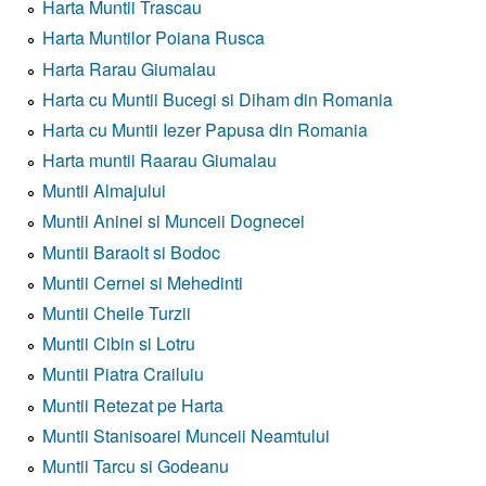
Harta Muntii Trascau
Harta Muntilor Poiana Rusca
Harta Rarau Giumalau
Harta cu Muntii Bucegi si Diham din Romania
Harta cu Muntii Iezer Papusa din Romania
Harta muntii Raarau Giumalau
Muntii Almajului
Muntii Aninei si Munceii Dognecei
Muntii Baraolt si Bodoc
Muntii Cernei si Mehedinti
Muntii Cheile Turzii
Muntii Cibin si Lotru
Muntii Piatra Crailuiu
Muntii Retezat pe Harta
Muntii Stanisoarei Munceii Neamtului
Muntii Tarcu si Godeanu