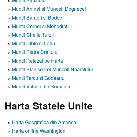
Muntii Almajului
Muntii Aninei si Munceii Dognecei
Muntii Baraolt si Bodoc
Muntii Cernei si Mehedinti
Muntii Cheile Turzii
Muntii Cibin si Lotru
Muntii Piatra Crailuiu
Muntii Retezat pe Harta
Muntii Stanisoarei Munceii Neamtului
Muntii Tarcu si Godeanu
Muntii Valcan din Romania
Harta Statele Unite
Harta Geografica din America
Harta online Washington