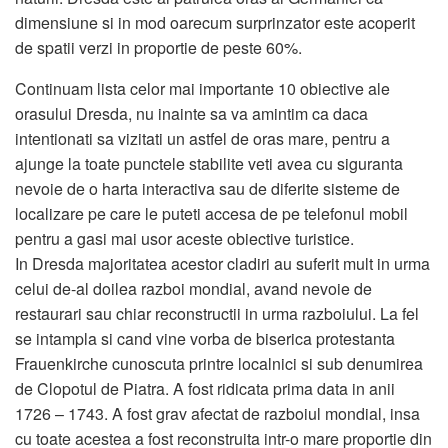
dimensiune si in mod oarecum surprinzator este acoperit
de spatii verzi in proportie de peste 60%.
Continuam lista celor mai importante 10 obiective ale
orasului Dresda, nu inainte sa va amintim ca daca
intentionati sa vizitati un astfel de oras mare, pentru a
ajunge la toate punctele stabilite veti avea cu siguranta
nevoie de o harta interactiva sau de diferite sisteme de
localizare pe care le puteti accesa de pe telefonul mobil
pentru a gasi mai usor aceste obiective turistice.
In Dresda majoritatea acestor cladiri au suferit mult in urma
celui de-al doilea razboi mondial, avand nevoie de
restaurari sau chiar reconstructii in urma razboiului. La fel
se intampla si cand vine vorba de biserica protestanta
Frauenkirche cunoscuta printre localnici si sub denumirea
de Clopotul de Piatra. A fost ridicata prima data in anii
1726 – 1743. A fost grav afectat de razboiul mondial, insa
cu toate acestea a fost reconstruita intr-o mare proportie din