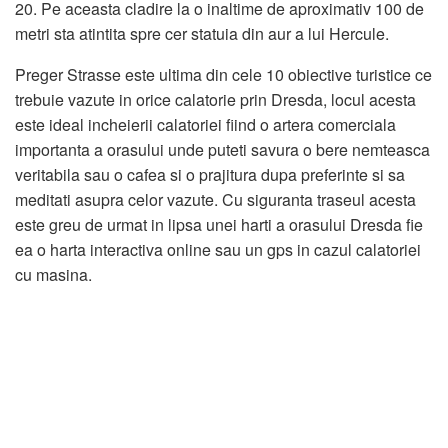
20. Pe aceasta cladire la o inaltime de aproximativ 100 de
metri sta atintita spre cer statuia din aur a lui Hercule.
Preger Strasse este ultima din cele 10 obiective turistice ce
trebuie vazute in orice calatorie prin Dresda, locul acesta
este ideal incheierii calatoriei fiind o artera comerciala
importanta a orasului unde puteti savura o bere nemteasca
veritabila sau o cafea si o prajitura dupa preferinte si sa
meditati asupra celor vazute. Cu siguranta traseul acesta
este greu de urmat in lipsa unei harti a orasului Dresda fie
ea o harta interactiva online sau un gps in cazul calatoriei
cu masina.