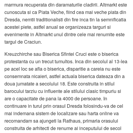
marmura recuperata din daramaturile cladirii. Altmarkt este
cunoscuta si ca Piata Veche, fiind cea mai veche piata din
Dresda, nemtii traditionalisti din fire inca tin la semnificatia
acestei piete, astfel anual se organizeaza targuri si
evenimente in Altmarkt unul dintre cele mai renumite este
targul de Craciun.
Kreuzchirche sau Biserica Sfintei Cruci este o biserica
protestanta cu un trecut tumultos. Inca din secolul al 13-lea
pe acel loc se afla o biserica, disparitie a careia nu este
consemnata nicaieri, astfel actuala biserica dateaza din a
doua jumatate a secolului 18. Este construita in stilul
barocului tarziu cu influente ale stilului clasic timpuriu si
are o capacitate de pana la 4000 de persoane. In
continuare in turul prin orasul Dresda folosindu-va de cel
mai indemana sistem de localizare sau harta online va
recomandam sa ajungeti la Rathaus, primaria orasului
construita de arhitecti de renume ai inceputului de secol