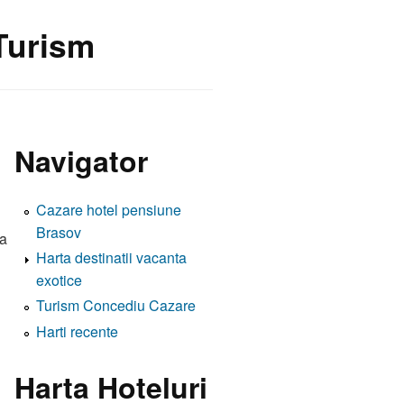
 Turism
Navigator
Cazare hotel pensiune
Brasov
na
Harta destinatii vacanta
exotice
Turism Concediu Cazare
Harti recente
Harta Hoteluri