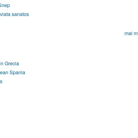
 Snep
 viata sanatos
mai m
din Grecia
anean Spania
ps