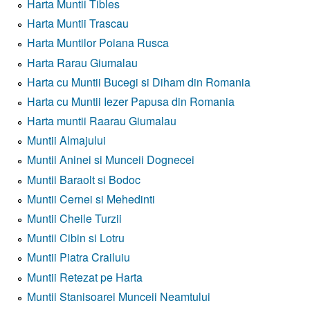
Harta Muntii Tibles
Harta Muntii Trascau
Harta Muntilor Poiana Rusca
Harta Rarau Giumalau
Harta cu Muntii Bucegi si Diham din Romania
Harta cu Muntii Iezer Papusa din Romania
Harta muntii Raarau Giumalau
Muntii Almajului
Muntii Aninei si Munceii Dognecei
Muntii Baraolt si Bodoc
Muntii Cernei si Mehedinti
Muntii Cheile Turzii
Muntii Cibin si Lotru
Muntii Piatra Crailuiu
Muntii Retezat pe Harta
Muntii Stanisoarei Munceii Neamtului