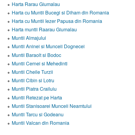
Harta Rarau Giumalau
Harta cu Muntii Bucegi si Diham din Romania
Harta cu Muntii Iezer Papusa din Romania
Harta muntii Raarau Giumalau
Muntii Almajului
Muntii Aninei si Munceii Dognecei
Muntii Baraolt si Bodoc
Muntii Cernei si Mehedinti
Muntii Cheile Turzii
Muntii Cibin si Lotru
Muntii Piatra Crailuiu
Muntii Retezat pe Harta
Muntii Stanisoarei Munceii Neamtului
Muntii Tarcu si Godeanu
Muntii Valcan din Romania