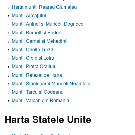
Harta muntii Raarau Giumalau
Muntii Almajului
Muntii Aninei si Munceii Dognecei
Muntii Baraolt si Bodoc
Muntii Cernei si Mehedinti
Muntii Cheile Turzii
Muntii Cibin si Lotru
Muntii Piatra Crailuiu
Muntii Retezat pe Harta
Muntii Stanisoarei Munceii Neamtului
Muntii Tarcu si Godeanu
Muntii Valcan din Romania
Harta Statele Unite