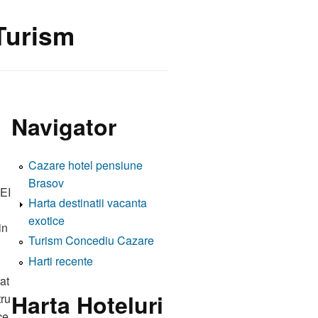
 Turism
Navigator
Cazare hotel pensiune
Brasov
EI
Harta destinatii vacanta
exotice
in
Turism Concediu Cazare
Harti recente
at
Harta Hoteluri
tru
ce,