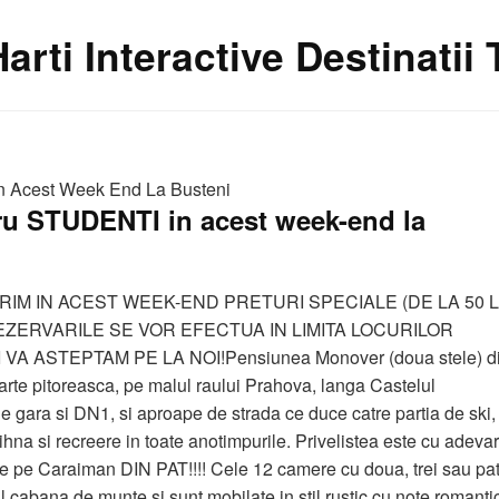
Harti Interactive Destinatii
 In Acest Week End La Busteni
tru STUDENTI in acest week-end la
M IN ACEST WEEK-END PRETURI SPECIALE (DE LA 50 L
EZERVARILE SE VOR EFECTUA IN LIMITA LOCURILOR
VA ASTEPTAM PE LA NOI!Pensiunea Monover (doua stele) d
oarte pitoreasca, pe malul raului Prahova, langa Castelul
 gara si DN1, si aproape de strada ce duce catre partia de ski,
ihna si recreere in toate anotimpurile. Privelistea este cu adevar
e pe Caraiman DIN PAT!!!! Cele 12 camere cu doua, trei sau pa
il cabana de munte si sunt mobilate in stil rustic cu note romanti