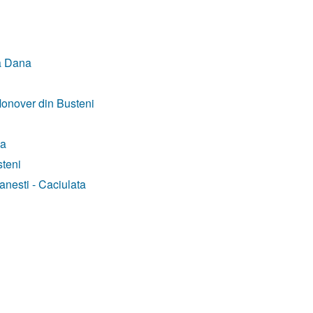
a Dana
onover din Busteni
ia
steni
anesti - Caciulata