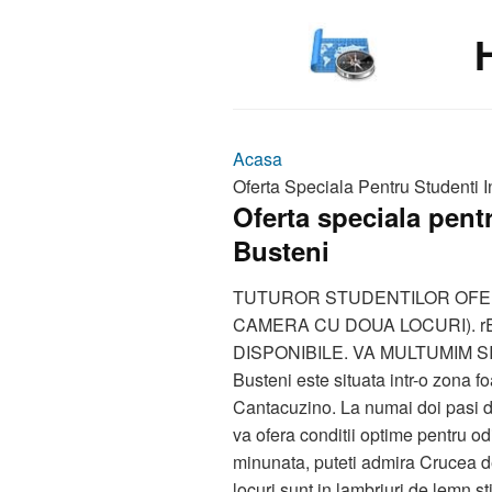
Acasa
Oferta Speciala Pentru Studenti
Oferta speciala pen
Busteni
TUTUROR STUDENTILOR OFERI
CAMERA CU DOUA LOCURI). r
DISPONIBILE. VA MULTUMIM SI 
Busteni este situata intr-o zona f
Cantacuzino. La numai doi pasi de
va ofera conditii optime pentru od
minunata, puteti admira Crucea d
locuri sunt in lambriuri de lemn st