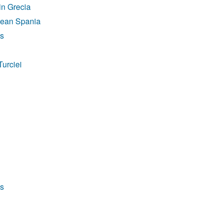
din Grecia
anean Spania
ps
Turciei
ps