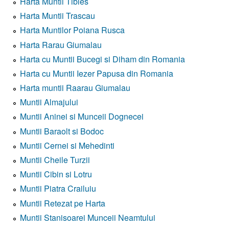
Harta Muntii Tibles
Harta Muntii Trascau
Harta Muntilor Poiana Rusca
Harta Rarau Giumalau
Harta cu Muntii Bucegi si Diham din Romania
Harta cu Muntii Iezer Papusa din Romania
Harta muntii Raarau Giumalau
Muntii Almajului
Muntii Aninei si Munceii Dognecei
Muntii Baraolt si Bodoc
Muntii Cernei si Mehedinti
Muntii Cheile Turzii
Muntii Cibin si Lotru
Muntii Piatra Crailuiu
Muntii Retezat pe Harta
Muntii Stanisoarei Munceii Neamtului