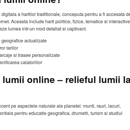
 digitala a hartilor traditionale, conceputa pentru a fi accesata d
rnet. Aceasta include harti politice, fizice, tematice si interactive
reze lumea intr-un mod detaliat si captivant.
i geografice actualizate
or tarilor
marcaje si trasee personalizate
anificarea calatoriilor
 lumii online – relieful lumii l
cent pe aspectele naturale ale planetei: munti, rauri, lacuri,
entiala pentru educatie geografica, drumetii, turism si studiul