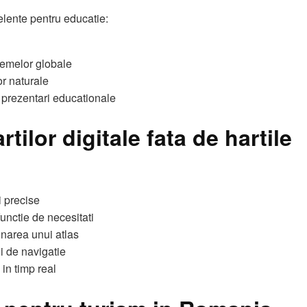
elente pentru educatie:
stemelor globale
or naturale
i prezentari educationale
rtilor digitale fata de hartile
i precise
functie de necesitati
onarea unui atlas
i de navigatie
in timp real