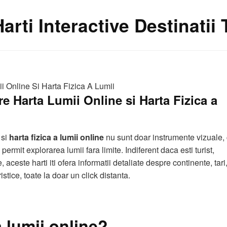
Harti Interactive Destinatii
i Online Si Harta Fizica A Lumii
e Harta Lumii Online si Harta Fizica a
si
harta fizica a lumii online
nu sunt doar instrumente vizuale, 
permit explorarea lumii fara limite. Indiferent daca esti turist,
aceste harti iti ofera informatii detaliate despre continente, tari
uristice, toate la doar un click distanta.
a lumii online?