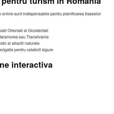
e pentru turism in Romania
le online sunt indispensabile pentru planificarea traseelor
atii Orientali si Occidentali
, Maramures sau Transilvania
tic si atractii naturale
vigatie pentru calatorii sigure
ine interactiva