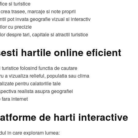
ice si turistice
 crea trasee, marcaje si note proprii
ii pot invata geografie vizual si interactiv
ilor cu precizie
r despre tari, capitale si atractii turistice
sti hartile online eficient
i turistice folosind functia de cautare
ru a vizualiza relieful, populatia sau clima
izate pentru calatoriile tale
pectiva realista asupra geografiei
 fara internet
platforme de harti interactive
dul in care exploram lumea: