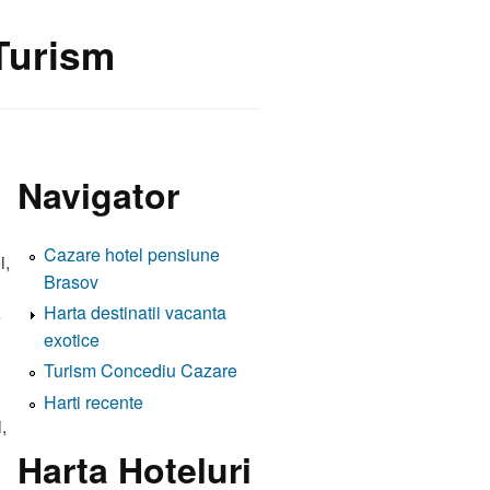
 Turism
Navigator
Cazare hotel pensiune
i,
Brasov
Harta destinatii vacanta
e
exotice
Turism Concediu Cazare
Harti recente
,
Harta Hoteluri