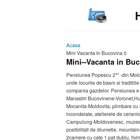
Acasa
Mini Vacanta In Bucovina 0
Mini--Vacanta in Buc
Pensiunea Popescu 2** -din Moldo
unde locurile de basm si traditiile
compania gazdelor. Pensiunea e s
Manastiri Bucovinene-Voronet,Humor
Mocanita-Moldovita, plimbare cu s
incondeiate, atelierele de cerami
Campulung-Moldovenesc, muzee et
posibilitati de drumetie, mountain
2camere cu cate 1 pat dublu, livi