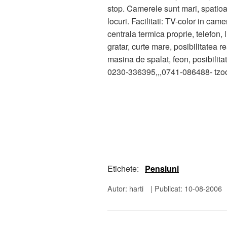
stop. Camerele sunt mari, spatioa
locuri. Facilitati: TV-color in ca
centrala termica proprie, telefon,
gratar, curte mare, posibilitatea re
masina de spalat, feon, posibilit
0230-336395,,,0741-086488- tz
Etichete:
Pensiuni
Autor: harti
|
Publicat: 10-08-2006