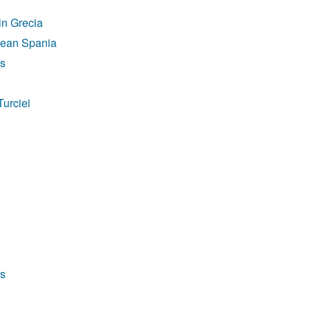
din Grecia
anean Spania
ps
Turciei
ps