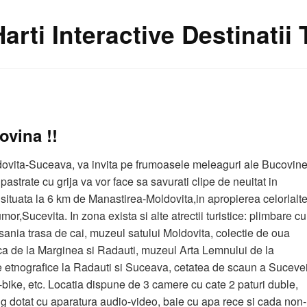
Harti Interactive Destinatii
ovina !!
vita-Suceava, va invita pe frumoasele meleaguri ale Bucovine
 pastrate cu grija va vor face sa savurati clipe de neuitat in
ituata la 6 km de Manastirea-Moldovita,in apropierea celorlalt
,Sucevita. In zona exista si alte atrectii turistice: plimbare cu
ania trasa de cai, muzeul satului Moldovita, colectie de oua
ca de la Marginea si Radauti, muzeul Arta Lemnului de la
nografice la Radauti si Suceava, cetatea de scaun a Sucevei
-bike, etc. Locatia dispune de 3 camere cu cate 2 paturi duble,
ng dotat cu aparatura audio-video, baie cu apa rece si cada non-