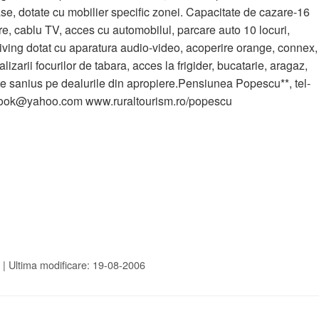
se, dotate cu mobilier specific zonei. Capacitate de cazare-16
mere, cablu TV, acces cu automobilul, parcare auto 10 locuri,
 living dotat cu aparatura audio-video, acoperire orange, connex,
alizarii focurilor de tabara, acces la frigider, bucatarie, aragaz,
ate sanius pe dealurile din apropiere.Pensiunea Popescu**, tel-
oook@yahoo.com www.ruraltourism.ro/popescu
|
Ultima modificare: 19-08-2006