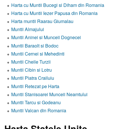
Harta cu Muntii Bucegi si Diham din Romania
Harta cu Muntii Iezer Papusa din Romania
Harta muntii Raarau Giumalau
Muntii Almajului
Muntii Aninei si Munceii Dognecei
Muntii Baraolt si Bodoc
Muntii Cernei si Mehedinti
Muntii Cheile Turzii
Muntii Cibin si Lotru
Muntii Piatra Crailuiu
Muntii Retezat pe Harta
Muntii Stanisoarei Munceii Neamtului
Muntii Tarcu si Godeanu
Muntii Valcan din Romania
Harta Statele Unite