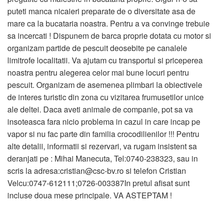
puteti manca nicaieri preparate de o diversitate asa de
mare ca la bucataria noastra. Pentru a va convinge trebuie
sa incercati ! Dispunem de barca proprie dotata cu motor si
organizam partide de pescuit deosebite pe canalele
limitrofe localitatii. Va ajutam cu transportul si priceperea
noastra pentru alegerea celor mai bune locuri pentru
pescuit. Organizam de asemenea plimbari la obiectivele
de interes turistic din zona cu vizitarea frumusetilor unice
ale deltei. Daca aveti animale de companie, pot sa va
insoteasca fara nicio problema in cazul in care incap pe
vapor si nu fac parte din familia crocodilienilor !!! Pentru
alte detalii, informatii si rezervari, va rugam insistent sa
deranjati pe : Mihai Manecuta, Tel:0740-238323, sau in
scris la adresa:cristian@csc-bv.ro si telefon Cristian
Velcu:0747-612111;0726-003387In pretul afisat sunt
incluse doua mese principale. VA ASTEPTAM !