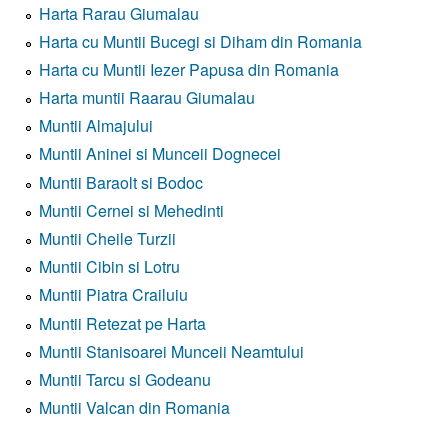
Harta Rarau Giumalau
Harta cu Muntii Bucegi si Diham din Romania
Harta cu Muntii Iezer Papusa din Romania
Harta muntii Raarau Giumalau
Muntii Almajului
Muntii Aninei si Munceii Dognecei
Muntii Baraolt si Bodoc
Muntii Cernei si Mehedinti
Muntii Cheile Turzii
Muntii Cibin si Lotru
Muntii Piatra Crailuiu
Muntii Retezat pe Harta
Muntii Stanisoarei Munceii Neamtului
Muntii Tarcu si Godeanu
Muntii Valcan din Romania